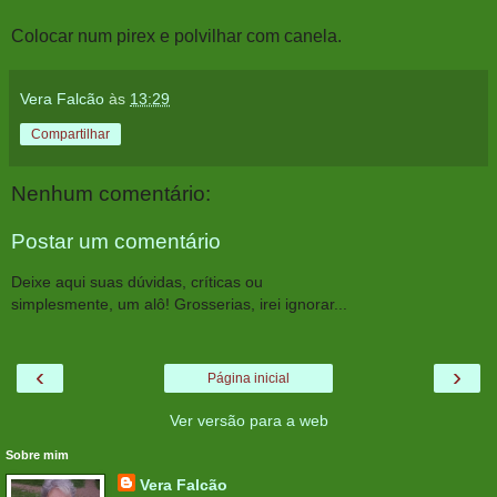
Colocar num pirex e polvilhar com canela.
Vera Falcão
às
13:29
Compartilhar
Nenhum comentário:
Postar um comentário
Deixe aqui suas dúvidas, críticas ou
simplesmente, um alô! Grosserias, irei ignorar...
‹
›
Página inicial
Ver versão para a web
Sobre mim
Vera Falcão